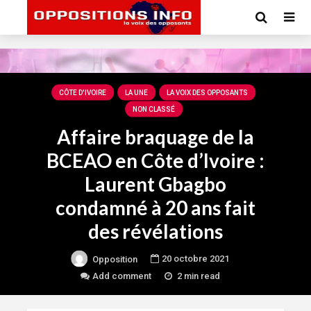
CÔTE D'IVOIRE
LA UNE
LA VOIX DES OPPOSANTS
NON CLASSÉ
Affaire braquage de la
BCEAO en Côte d’Ivoire :
Laurent Gbagbo
condamné à 20 ans fait
des révélations
20 octobre 2021
Opposition
Add comment
2 min read