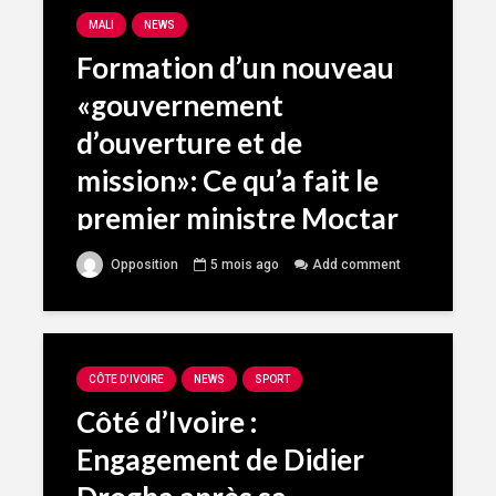
MALI
NEWS
Formation d’un nouveau
«gouvernement
d’ouverture et de
mission»: Ce qu’a fait le
premier ministre Moctar
Ouane
Opposition
5 mois ago
Add comment
CÔTE D'IVOIRE
NEWS
SPORT
Côté d’Ivoire :
Engagement de Didier